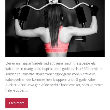
Der er en masse fordele ved at træne med fitnesscenterets
kabler. Men mangler du inspiration til gode øvelser? Så har vi her
samlet et ultimativt styrketræningsprogram med 5 effektive
kabeløvelser, der kommer hele kroppen rundt. 5 gode kabel­
øvelser Vi har udvalgt 5 af de bedste kabeløvelser, som kommer
hele kroppen…
Læs mere