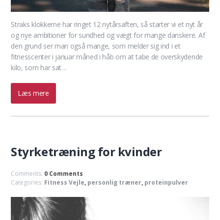
Straks klokkerne har ringet 12 nytårsaften, så starter vi et nyt år
og nye ambitioner for sundhed og vægt for mange danskere. Af
den grund ser man også mange, som melder sig ind i et
fitnesscenter i januar måned i håb om at tabe de overskydende
kilo, som har sat…
Læs mere
Styrketræning for kvinder
Comments:
0 Comments
Categories:
Fitness Vejle
,
personlig træner
,
proteinpulver