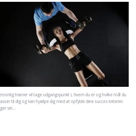
rsonlig træner vil tage udgangspunkt i, hvem du er og hvilke mål du
 passer til dig og kan hjælpe dig med at opfylde dine succes kriterier.
uger sin…