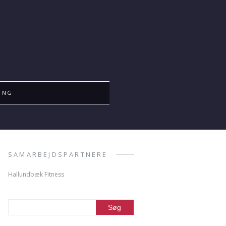
ING
SAMARBEJDSPARTNERE
Hallundbæk Fitness